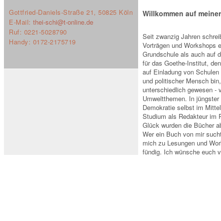
Gottfried-Daniels-Straße 21, 50825 Köln
Willkommen auf meiner
E-Mail:
thei-schi@t-online.de
Ruf: 0221-5028790
Seit zwanzig Jahren schre
Handy: 0172-2175719
Vorträgen und Workshops ei
Grundschule als auch auf 
für das Goethe-Institut, de
auf Einladung von Schulen u
und politischer Mensch bin,
unterschiedlich gewesen - 
Umweltthemen. In jüngster 
Demokratie selbst im Mitte
Studium als Redakteur im 
Glück wurden die Bücher a
Wer ein Buch von mir sucht,
mich zu Lesungen und Work
fündig. Ich wünsche euch v